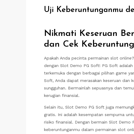
Uji Keberuntunganmu de
Nikmati Keseruan Be
dan Cek Keberuntun
Apakah Anda pecinta permainan slot online?
dengan Slot Demo PG Soft! PG Soft adalah s
terkemuka dengan berbagai pilihan game y
Soft, Anda dapat merasakan keseruan dan k
sungguhan. Bermainlah sepuasnya dan temuk
kerugian finansial.
Selain itu, Slot Demo PG Soft juga memung
gratis. Ini adalah kesempatan sempurna unt
risiko finansial. Dengan bermain Slot Demo
keberuntunganmu dalam permainan slot onli