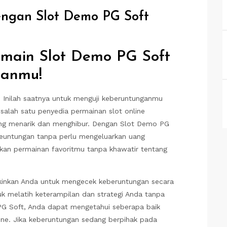
ngan Slot Demo PG Soft
rmain Slot Demo PG Soft
ganmu!
 Inilah saatnya untuk menguji keberuntunganmu
alah satu penyedia permainan slot online
ang menarik dan menghibur. Dengan Slot Demo PG
euntungan tanpa perlu mengeluarkan uang
an permainan favoritmu tanpa khawatir tentang
kinkan Anda untuk mengecek keberuntungan secara
uk melatih keterampilan dan strategi Anda tanpa
 PG Soft, Anda dapat mengetahui seberapa baik
ne. Jika keberuntungan sedang berpihak pada