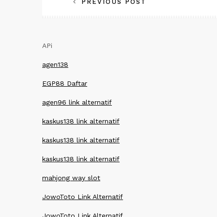
Navigasi
PREVIOUS POST
pos
APi
agen138
EGP88 Daftar
agen96 link alternatif
kaskus138 link alternatif
kaskus138 link alternatif
kaskus138 link alternatif
mahjong way slot
JowoToto Link Alternatif
JowoToto Link Alternatif