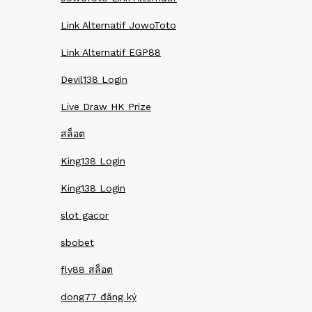
Link Alternatif JowoToto
Link Alternatif EGP88
Devil138 Login
Live Draw HK Prize
สล็อต
King138 Login
King138 Login
slot gacor
sbobet
fly88 สล็อต
dong77 đăng ký