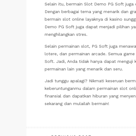
Selain itu, bermain Slot Demo PG Soft jug
Dengan berbagai tema yang menarik dan graf
bermain slot online layaknya di kasino sung
Demo PG Soft juga dapat menjadi pilihan ya
menghilangkan stres.
Selain permainan slot, PG Soft juga menawark
lotere, dan permainan arcade. Semua game 
Soft. Jadi, Anda tidak hanya dapat menguji
permainan lain yang menarik dan seru.
Jadi tunggu apalagi? Nikmati keseruan ber
keberuntunganmu dalam permainan slot onlin
finansial dan dapatkan hiburan yang menyena
sekarang dan mulailah bermain!