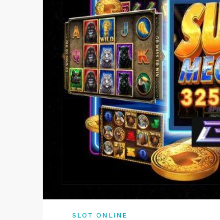
SLOT ONLINE