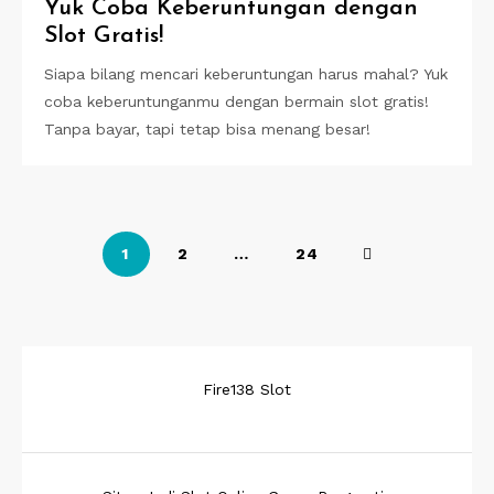
Yuk Coba Keberuntungan dengan
Slot Gratis!
Siapa bilang mencari keberuntungan harus mahal? Yuk
coba keberuntunganmu dengan bermain slot gratis!
Tanpa bayar, tapi tetap bisa menang besar!
P
1
2
…
24
a
g
i
Fire138 Slot
n
a
s