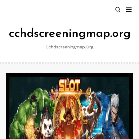
Skip
to
content
cchdscreeningmap.org
Cchdscreeningmap.org