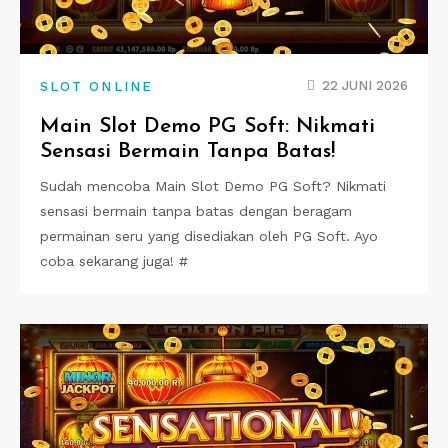
22 JUNI 2026
SLOT ONLINE
Main Slot Demo PG Soft: Nikmati
Sensasi Bermain Tanpa Batas!
Sudah mencoba Main Slot Demo PG Soft? Nikmati
sensasi bermain tanpa batas dengan beragam
permainan seru yang disediakan oleh PG Soft. Ayo
coba sekarang juga! #