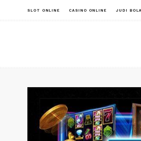
Skip
SLOT ONLINE
CASINO ONLINE
JUDI BOL
to
content