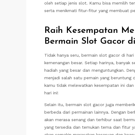
oleh setiap jenis slot. Kamu bisa memilih t
serta menikmati fitur-fitur yang membuat p
Raih Kesempatan Me
Bermain Slot Gacor di 
Tidak hanya seru, bermain slot gacor di har
kemenangan besar. Setiap harinya, banyak 
hadiah yang besar dan menguntungkan. Den
menjadi salah satu pemain yang beruntung d
kamu tidak melewatkan kesempatan ini dan 
hari ini!
Selain itu, bermain slot gacor juga membe
berbeda dari permainan lainnya. Dengan berb
akan merasa senang dan terhibur saat berma
yang tersedia dan temukan tema dan fitur y
akan semakin merasakan keseruan dan keasyik