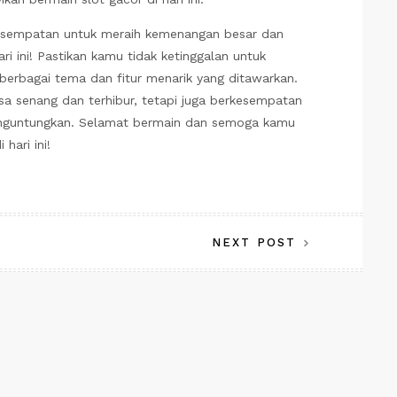
kesempatan untuk meraih kemenangan besar dan
i ini! Pastikan kamu tidak ketinggalan untuk
berbagai tema dan fitur menarik yang ditawarkan.
a senang dan terhibur, tetapi juga berkesempatan
nguntungkan. Selamat bermain dan semoga kamu
hari ini!
NEXT POST