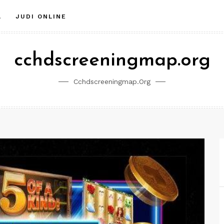
A
JUDI ONLINE
cchdscreeningmap.org
Cchdscreeningmap.org