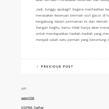
Jadi, tunggu apalagi? Segera manfaatkan 
merasakan keseruan bermain slot gacor di har
bergabung dalam permainan ini dan nikmati 
Dengan begitu, kamu tidak hanya akan meras
untuk mendapatkan hadiah-hadiah yang me
menjadi salah satu pemain yang beruntung di 
Navigasi
PREVIOUS POST
pos
APi
agen138
EGP88 Daftar