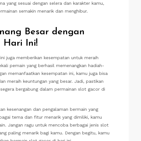
ema yang sesuai dengan selera dan karakter kamu,
ermainan semakin menarik dan menghibur.
nang Besar dengan
Hari Ini!
i ini juga memberikan kesempatan untuk meraih
sekali pemain yang berhasil memenangkan hadiah-
gan memanfaatkan kesempatan ini, kamu juga bisa
an meraih keuntungan yang besar. Jadi, pastikan
segera bergabung dalam permainan slot gacor di
rikan kesenangan dan pengalaman bermain yang
agai tema dan fitur menarik yang dimiliki, kamu
in. Jangan ragu untuk mencoba berbagai jenis slot
ang paling menarik bagi kamu. Dengan begitu, kamu
an bermain slot gacor di hari ini.