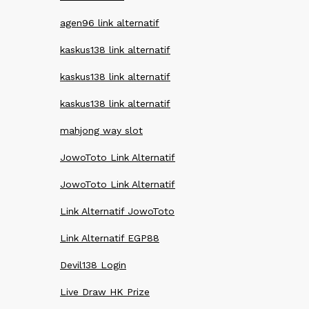
agen96 link alternatif
kaskus138 link alternatif
kaskus138 link alternatif
kaskus138 link alternatif
mahjong way slot
JowoToto Link Alternatif
JowoToto Link Alternatif
Link Alternatif JowoToto
Link Alternatif EGP88
Devil138 Login
Live Draw HK Prize