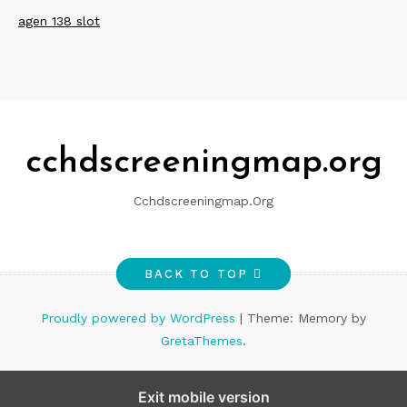
agen 138 slot
cchdscreeningmap.org
Cchdscreeningmap.org
BACK TO TOP
Proudly powered by WordPress
|
Theme: Memory by
GretaThemes
.
Exit mobile version