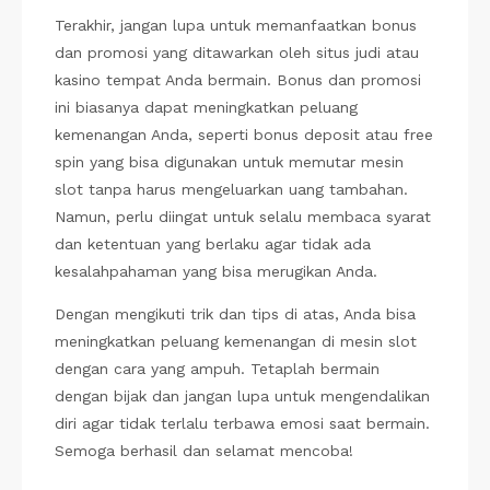
Terakhir, jangan lupa untuk memanfaatkan bonus
dan promosi yang ditawarkan oleh situs judi atau
kasino tempat Anda bermain. Bonus dan promosi
ini biasanya dapat meningkatkan peluang
kemenangan Anda, seperti bonus deposit atau free
spin yang bisa digunakan untuk memutar mesin
slot tanpa harus mengeluarkan uang tambahan.
Namun, perlu diingat untuk selalu membaca syarat
dan ketentuan yang berlaku agar tidak ada
kesalahpahaman yang bisa merugikan Anda.
Dengan mengikuti trik dan tips di atas, Anda bisa
meningkatkan peluang kemenangan di mesin slot
dengan cara yang ampuh. Tetaplah bermain
dengan bijak dan jangan lupa untuk mengendalikan
diri agar tidak terlalu terbawa emosi saat bermain.
Semoga berhasil dan selamat mencoba!