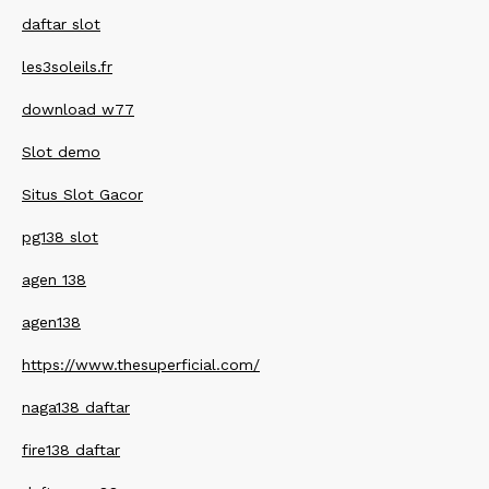
daftar slot
les3soleils.fr
download w77
Slot demo
Situs Slot Gacor
pg138 slot
agen 138
agen138
https://www.thesuperficial.com/
naga138 daftar
fire138 daftar