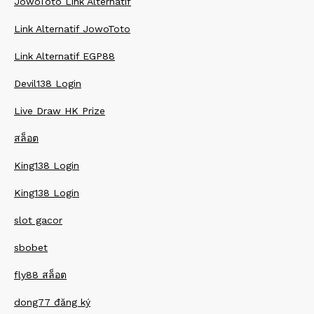
JowoToto Link Alternatif
Link Alternatif JowoToto
Link Alternatif EGP88
Devil138 Login
Live Draw HK Prize
สล็อต
King138 Login
King138 Login
slot gacor
sbobet
fly88 สล็อต
dong77 đăng ký