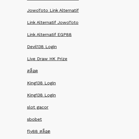
JowoToto Link Alternatif
Link Alternatif JowoToto
Link Alternatif EGP88
Devil138 Login
Live Draw HK Prize
สล็อต
King138 Login
King138 Login
slot gacor
sbobet
fly88 สล็อต