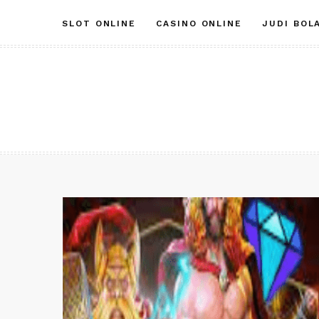
Skip
SLOT ONLINE
CASINO ONLINE
JUDI BOL
to
content