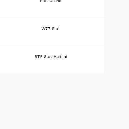
Slot Online
W77 Slot
RTP Slot Hari Ini