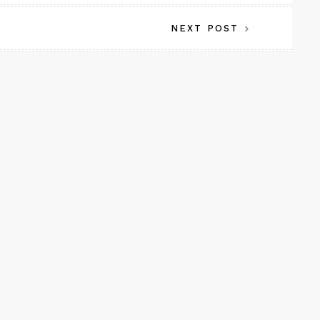
NEXT POST