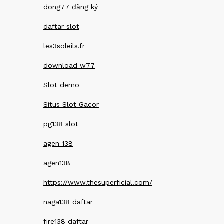
dong77 đăng ký
daftar slot
les3soleils.fr
download w77
Slot demo
Situs Slot Gacor
pg138 slot
agen 138
agen138
https://www.thesuperficial.com/
naga138 daftar
fire138 daftar