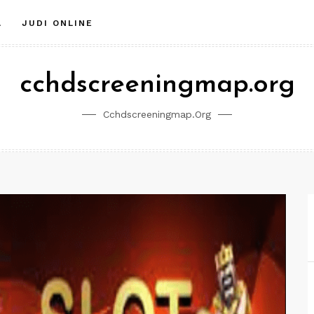
A
JUDI ONLINE
cchdscreeningmap.org
Cchdscreeningmap.org