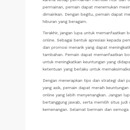
permainan, pemain dapat menemukan mesin 
dimainkan. Dengan begitu, pemain dapat m
hiburan yang beragam.
Terakhir, jangan lupa untuk memanfaatkan b
online. Sebagai bentuk apresiasi kepada pe
dan promosi menarik yang dapat meningka
tambahan. Pemain dapat memanfaatkan bonu
untuk meningkatkan keuntungan yang didap
ketentuan yang berlaku untuk memaksimalka
Dengan menerapkan tips dan strategi dari p
yang asik, pemain dapat meraih keuntungan
online yang lebih menyenangkan. Jangan lup
bertanggung jawab, serta memilih situs judi
kemenangan. Selamat bermain dan semoga 