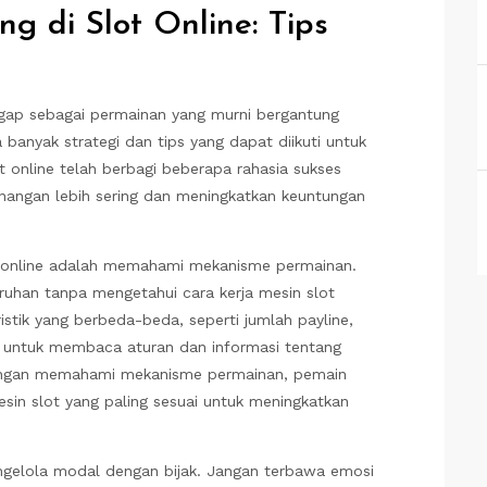
g di Slot Online: Tips
ggap sebagai permainan yang murni bergantung
anyak strategi dan tips yang dapat diikuti untuk
 online telah berbagi beberapa rahasia sukses
ngan lebih sering dan meningkatkan keuntungan
t online adalah memahami mekanisme permainan.
uhan tanpa mengetahui cara kerja mesin slot
ristik yang berbeda-beda, seperti jumlah payline,
kan untuk membaca aturan dan informasi tentang
engan memahami mekanisme permainan, pemain
sin slot yang paling sesuai untuk meningkatkan
engelola modal dengan bijak. Jangan terbawa emosi