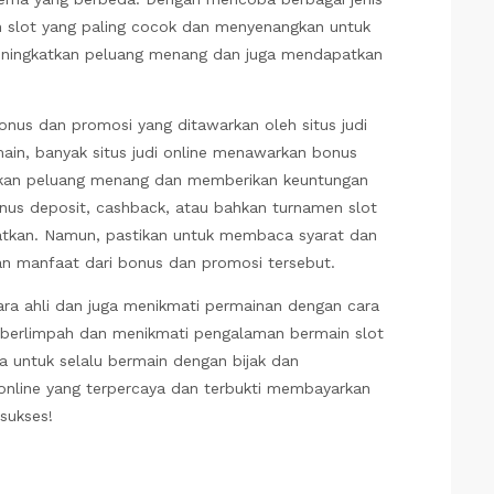
slot yang paling cocok dan menyenangkan untuk
eningkatkan peluang menang dan juga mendapatkan
onus dan promosi yang ditawarkan oleh situs judi
main, banyak situs judi online menawarkan bonus
tkan peluang menang dan memberikan keuntungan
s deposit, cashback, atau bahkan turnamen slot
atkan. Namun, pastikan untuk membaca syarat dan
n manfaat dari bonus dan promosi tersebut.
ara ahli dan juga menikmati permainan dengan cara
 berlimpah dan menikmati pengalaman bermain slot
a untuk selalu bermain dengan bijak dan
 online yang terpercaya dan terbukti membayarkan
sukses!