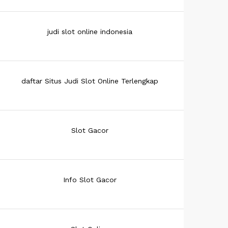
judi slot online indonesia
daftar Situs Judi Slot Online Terlengkap
Slot Gacor
Info Slot Gacor