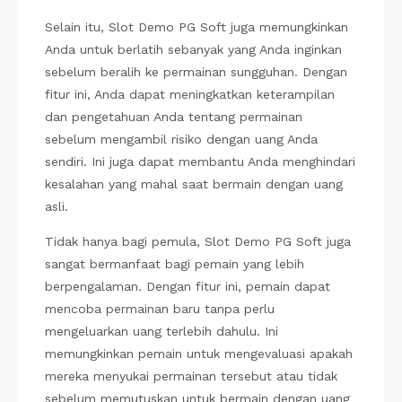
Selain itu, Slot Demo PG Soft juga memungkinkan
Anda untuk berlatih sebanyak yang Anda inginkan
sebelum beralih ke permainan sungguhan. Dengan
fitur ini, Anda dapat meningkatkan keterampilan
dan pengetahuan Anda tentang permainan
sebelum mengambil risiko dengan uang Anda
sendiri. Ini juga dapat membantu Anda menghindari
kesalahan yang mahal saat bermain dengan uang
asli.
Tidak hanya bagi pemula, Slot Demo PG Soft juga
sangat bermanfaat bagi pemain yang lebih
berpengalaman. Dengan fitur ini, pemain dapat
mencoba permainan baru tanpa perlu
mengeluarkan uang terlebih dahulu. Ini
memungkinkan pemain untuk mengevaluasi apakah
mereka menyukai permainan tersebut atau tidak
sebelum memutuskan untuk bermain dengan uang