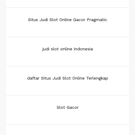
Situs Judi Slot Online Gacor Pragmatic
judi slot online indonesia
daftar Situs Judi Slot Online Terlengkap
Slot Gacor