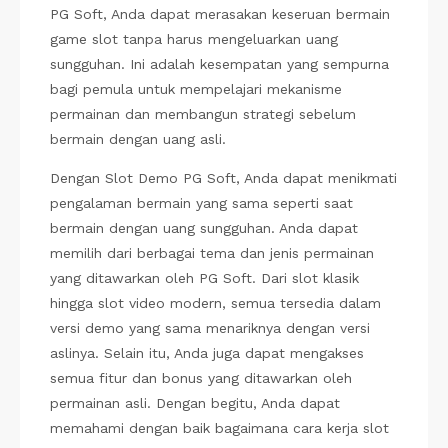
PG Soft, Anda dapat merasakan keseruan bermain
game slot tanpa harus mengeluarkan uang
sungguhan. Ini adalah kesempatan yang sempurna
bagi pemula untuk mempelajari mekanisme
permainan dan membangun strategi sebelum
bermain dengan uang asli.
Dengan Slot Demo PG Soft, Anda dapat menikmati
pengalaman bermain yang sama seperti saat
bermain dengan uang sungguhan. Anda dapat
memilih dari berbagai tema dan jenis permainan
yang ditawarkan oleh PG Soft. Dari slot klasik
hingga slot video modern, semua tersedia dalam
versi demo yang sama menariknya dengan versi
aslinya. Selain itu, Anda juga dapat mengakses
semua fitur dan bonus yang ditawarkan oleh
permainan asli. Dengan begitu, Anda dapat
memahami dengan baik bagaimana cara kerja slot