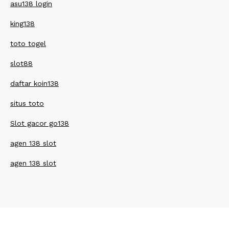
asu138 login
king138
toto togel
slot88
daftar koin138
situs toto
Slot gacor go138
agen 138 slot
agen 138 slot