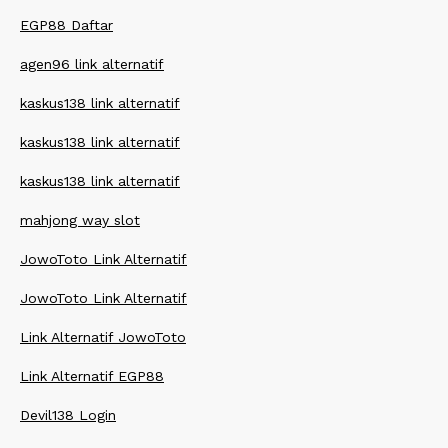
EGP88 Daftar
agen96 link alternatif
kaskus138 link alternatif
kaskus138 link alternatif
kaskus138 link alternatif
mahjong way slot
JowoToto Link Alternatif
JowoToto Link Alternatif
Link Alternatif JowoToto
Link Alternatif EGP88
Devil138 Login