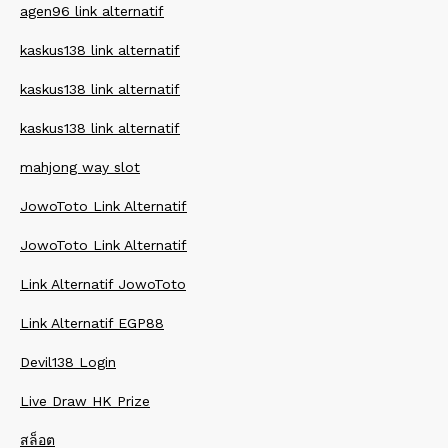
agen96 link alternatif
kaskus138 link alternatif
kaskus138 link alternatif
kaskus138 link alternatif
mahjong way slot
JowoToto Link Alternatif
JowoToto Link Alternatif
Link Alternatif JowoToto
Link Alternatif EGP88
Devil138 Login
Live Draw HK Prize
สล็อต