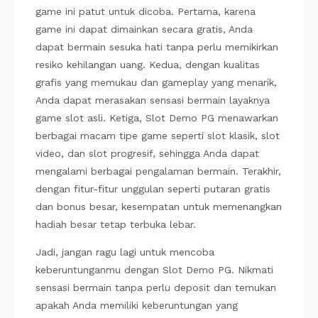
game ini patut untuk dicoba. Pertama, karena
game ini dapat dimainkan secara gratis, Anda
dapat bermain sesuka hati tanpa perlu memikirkan
resiko kehilangan uang. Kedua, dengan kualitas
grafis yang memukau dan gameplay yang menarik,
Anda dapat merasakan sensasi bermain layaknya
game slot asli. Ketiga, Slot Demo PG menawarkan
berbagai macam tipe game seperti slot klasik, slot
video, dan slot progresif, sehingga Anda dapat
mengalami berbagai pengalaman bermain. Terakhir,
dengan fitur-fitur unggulan seperti putaran gratis
dan bonus besar, kesempatan untuk memenangkan
hadiah besar tetap terbuka lebar.
Jadi, jangan ragu lagi untuk mencoba
keberuntunganmu dengan Slot Demo PG. Nikmati
sensasi bermain tanpa perlu deposit dan temukan
apakah Anda memiliki keberuntungan yang