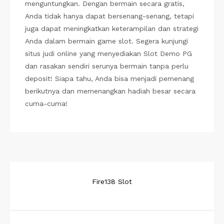
menguntungkan. Dengan bermain secara gratis,
Anda tidak hanya dapat bersenang-senang, tetapi
juga dapat meningkatkan keterampilan dan strategi
Anda dalam bermain game slot. Segera kunjungi
situs judi online yang menyediakan Slot Demo PG
dan rasakan sendiri serunya bermain tanpa perlu
deposit! Siapa tahu, Anda bisa menjadi pemenang
berikutnya dan memenangkan hadiah besar secara
cuma-cuma!
Fire138 Slot