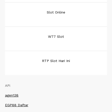
Slot Online
W77 Slot
RTP Slot Hari Ini
APi
agen138
EGP88 Daftar