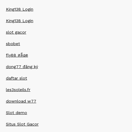
King138 Login
King138 Login
slot gacor
sbobet
fly88 สล็อต
dong77 đăng ký
daftar slot
les3soleils.fr
download w77
Slot demo
Situs Slot Gacor