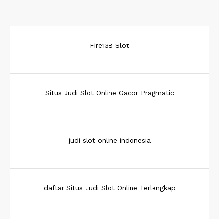
Fire138 Slot
Situs Judi Slot Online Gacor Pragmatic
judi slot online indonesia
daftar Situs Judi Slot Online Terlengkap