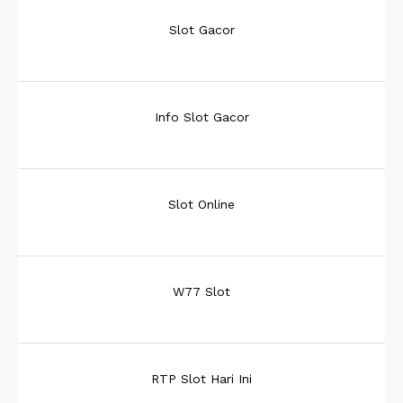
Slot Gacor
Info Slot Gacor
Slot Online
W77 Slot
RTP Slot Hari Ini