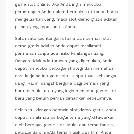
game slot online. Jika Anda ingin mencoba
peruntungan Anda dalam bermain slot tanpa harus
mengeluarkan uang, maka slot demo gratis adalah
pilihan yang tepat untuk Anda.
Salah satu keuntungan utama dari bermain slot
demo gratis adalah Anda dapat menikmati
permainan tanpa ada risiko kehilangan uang.
Dengan tidak ada taruhan yang diperlukan, Anda
dapat mencoba berbagai strategi dan memahami
cara kerja setiap game slot tanpa takut kehilangan
uang. Hal ini sangat berguna bagi pemain yang
baru memulai atau yang ingin mencoba game slot
baru yang belum pernah dimainkan sebelumnya.
Selain itu, dengan bermain slot demo gratis, Anda
dapat menikmati berbagai tema yang ditawarkan
oleh berbagai game slot. Mulai dari tema fantasi,
petualangan, hingga tema musik dan film, Anda