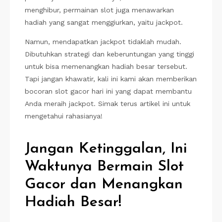
menghibur, permainan slot juga menawarkan
hadiah yang sangat menggiurkan, yaitu jackpot.
Namun, mendapatkan jackpot tidaklah mudah.
Dibutuhkan strategi dan keberuntungan yang tinggi
untuk bisa memenangkan hadiah besar tersebut.
Tapi jangan khawatir, kali ini kami akan memberikan
bocoran slot gacor hari ini yang dapat membantu
Anda meraih jackpot. Simak terus artikel ini untuk
mengetahui rahasianya!
Jangan Ketinggalan, Ini
Waktunya Bermain Slot
Gacor dan Menangkan
Hadiah Besar!