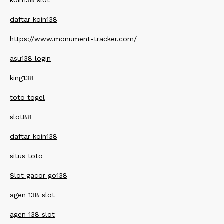
daftar koin138
https://www.monument-tracker.com/
asu138 login
king138
toto togel
slot88
daftar koin138
situs toto
Slot gacor go138
agen 138 slot
agen 138 slot