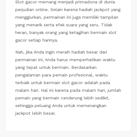
Slot gacor memang menjadi primadona di dunia
perjudian online. Selain karena hadiah jackpot yang
menggiurkan, permainan ini juga memiliki tampilan
yang menarik serta efek suara yang seru. Tidak
heran, banyak orang yang ketagihan bermain slot
gacor setiap harinya.
Nah, jika Anda ingin meraih hadiah besar dari
permainan ini, Anda harus memperhatikan waktu
yang tepat untuk bermain. Berdasarkan
pengalaman para pemain profesional, waktu
terbaik untuk bermain slot gacor adalah pada
malam hari. Hal ini karena pada malam hari, jumlah
pemain yang bermain cenderung lebih sedikit,
sehingga peluang Anda untuk memenangkan
jackpot lebih besar.