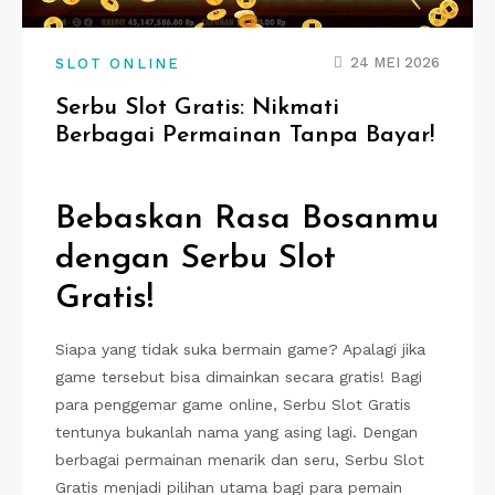
24 MEI 2026
SLOT ONLINE
Serbu Slot Gratis: Nikmati
Berbagai Permainan Tanpa Bayar!
Bebaskan Rasa Bosanmu
dengan Serbu Slot
Gratis!
Siapa yang tidak suka bermain game? Apalagi jika
game tersebut bisa dimainkan secara gratis! Bagi
para penggemar game online, Serbu Slot Gratis
tentunya bukanlah nama yang asing lagi. Dengan
berbagai permainan menarik dan seru, Serbu Slot
Gratis menjadi pilihan utama bagi para pemain