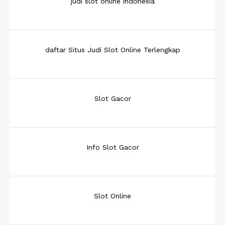
judi slot online indonesia
daftar Situs Judi Slot Online Terlengkap
Slot Gacor
Info Slot Gacor
Slot Online