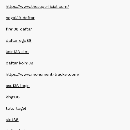
https://www.thesuperficial.com/
naga138 daftar
fire138 daftar
daftar egp88
koin138 slot
daftar koin138
https://www.monument-tracker.com/
asu138 login
king138
toto togel
slot88