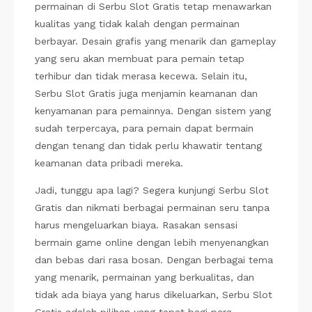
permainan di Serbu Slot Gratis tetap menawarkan
kualitas yang tidak kalah dengan permainan
berbayar. Desain grafis yang menarik dan gameplay
yang seru akan membuat para pemain tetap
terhibur dan tidak merasa kecewa. Selain itu,
Serbu Slot Gratis juga menjamin keamanan dan
kenyamanan para pemainnya. Dengan sistem yang
sudah terpercaya, para pemain dapat bermain
dengan tenang dan tidak perlu khawatir tentang
keamanan data pribadi mereka.
Jadi, tunggu apa lagi? Segera kunjungi Serbu Slot
Gratis dan nikmati berbagai permainan seru tanpa
harus mengeluarkan biaya. Rasakan sensasi
bermain game online dengan lebih menyenangkan
dan bebas dari rasa bosan. Dengan berbagai tema
yang menarik, permainan yang berkualitas, dan
tidak ada biaya yang harus dikeluarkan, Serbu Slot