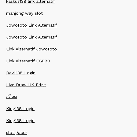
kaskus138 link alternatif
mahjong way slot
JowoToto Link Alternatif
JowoToto Link Alternatif
Link Alternatif JowoToto
Link Alternatif EGP88
Devil138 Login
Live Draw HK Prize
สล็อต
King138 Login
King138 Login
slot gacor