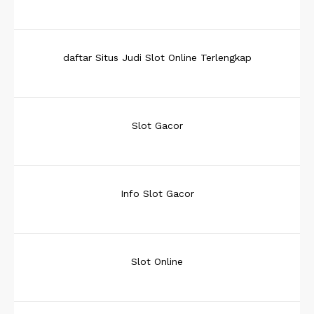
daftar Situs Judi Slot Online Terlengkap
Slot Gacor
Info Slot Gacor
Slot Online