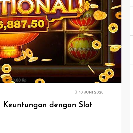
10 JUNI 2026
n Keuntungan dengan Slot