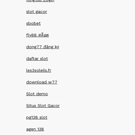
slot gacor
sbobet
fly88 สล็อต
dong77 đăng ký
daftar slot
les3soleils.fr
download w77
Slot demo
Situs Slot Gacor
pg138 slot
agen 138