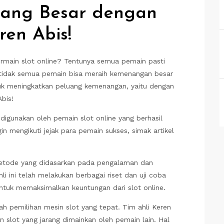
ang Besar dengan
ren Abis!
ermain slot online? Tentunya semua pemain pasti
, tidak semua pemain bisa meraih kemenangan besar
uk meningkatkan peluang kemenangan, yaitu dengan
bis!
 digunakan oleh pemain slot online yang berhasil
in mengikuti jejak para pemain sukses, simak artikel
metode yang didasarkan pada pengalaman dan
li ini telah melakukan berbagai riset dan uji coba
ntuk memaksimalkan keuntungan dari slot online.
ah pemilihan mesin slot yang tepat. Tim ahli Keren
 slot yang jarang dimainkan oleh pemain lain. Hal