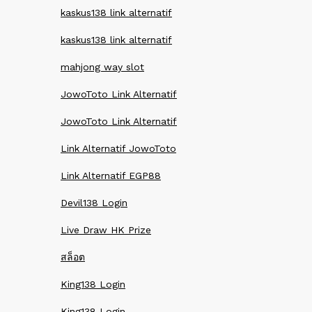
kaskus138 link alternatif
kaskus138 link alternatif
mahjong way slot
JowoToto Link Alternatif
JowoToto Link Alternatif
Link Alternatif JowoToto
Link Alternatif EGP88
Devil138 Login
Live Draw HK Prize
สล็อต
King138 Login
King138 Login