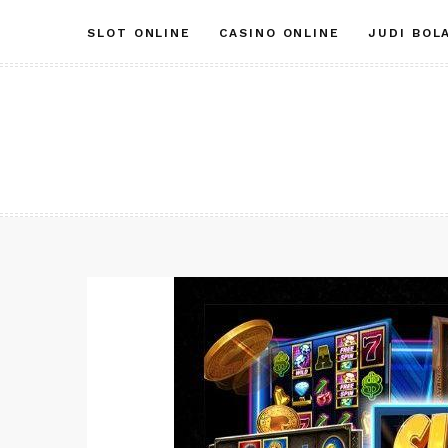
Skip
SLOT ONLINE
CASINO ONLINE
JUDI BOL
to
content