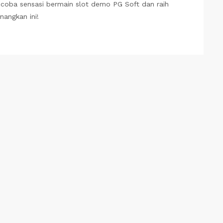
a coba sensasi bermain slot demo PG Soft dan raih
angkan ini!