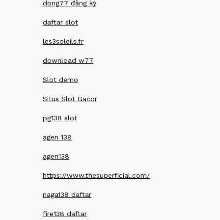
dong77 đăng ký
daftar slot
les3soleils.fr
download w77
Slot demo
Situs Slot Gacor
pg138 slot
agen 138
agen138
https://www.thesuperficial.com/
naga138 daftar
fire138 daftar