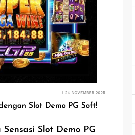
24 NOVEMBER 2025
dengan Slot Demo PG Soft!
 Sensasi Slot Demo PG