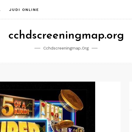
A
JUDI ONLINE
cchdscreeningmap.org
Cchdscreeningmap.org